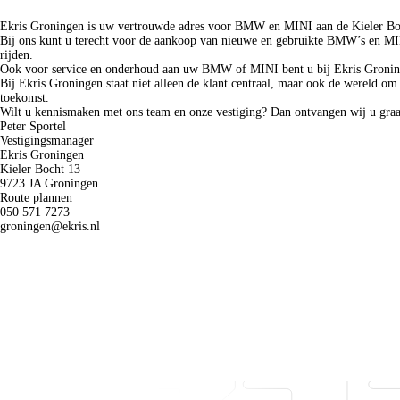
Welkom bij Ekris Groningen.
Ekris Groningen is uw vertrouwde adres voor BMW en MINI aan de Kieler Bo
Bij ons kunt u terecht voor de aankoop van nieuwe en gebruikte BMW’s en MINI
rijden.
Ook voor service en onderhoud aan uw BMW of MINI bent u bij Ekris Groningen 
Bij Ekris Groningen staat niet alleen de klant centraal, maar ook de wereld o
Fleetsales
Slimme BMW en MINI oplossingen voor uw wagenpark.
toekomst.
Naar fleetsales
Wilt u kennismaken met ons team en onze vestiging? Dan ontvangen wij u graa
Peter Sportel
Vestigingsmanager
Ekris Groningen
Kieler Bocht
13
9723 JA
Groningen
Route plannen
050 571 7273
groningen@ekris.nl