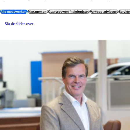
Alle medewerkers
Management
Gastvrouwen / telefonistes
Verkoop adviseurs
Servic
Sla de slider over
VERANTWOORDELIJK & DICHTBIJ.
MANAGEMENT.