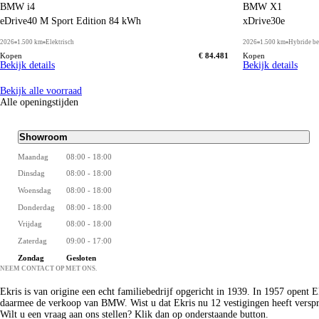
BMW i4
BMW X1
eDrive40 M Sport Edition 84 kWh
xDrive30e
2026
1.500 km
Elektrisch
2026
1.500 km
Hybride be
Kopen
€ 84.481
Kopen
Bekijk details
Bekijk details
Bekijk alle voorraad
Alle openingstijden
Showroom
Maandag
08:00 - 18:00
Dinsdag
08:00 - 18:00
Woensdag
08:00 - 18:00
Donderdag
08:00 - 18:00
Vrijdag
08:00 - 18:00
Zaterdag
09:00 - 17:00
Zondag
Gesloten
NEEM CONTACT OP MET ONS.
Over Ekris.
Ekris is van origine een echt familiebedrijf opgericht in 1939. In 1957 opent E
daarmee de verkoop van BMW. Wist u dat Ekris nu 12 vestigingen heeft verspr
Wilt u een vraag aan ons stellen? Klik dan op onderstaande button.