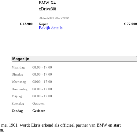
BMW X4
xDrive30i
2025
25.000 km
Benzine
€ 42.900
Kopen
€ 77.900
Bekijk details
Magazijn
Maandag
08:00 - 17:00
Dinsdag
08:00 - 17:00
Woensdag
08:00 - 17:00
Donderdag
08:00 - 17:00
Vrijdag
08:00 - 17:00
Zaterdag
Gesloten
Zondag
Gesloten
 29 mei 1961, wordt Ekris erkend als officieel partner van BMW en start
en.