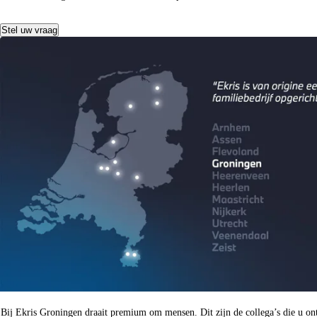
Stel uw vraag
Bij Ekris Groningen draait premium om mensen. Dit zijn de collega’s die u on