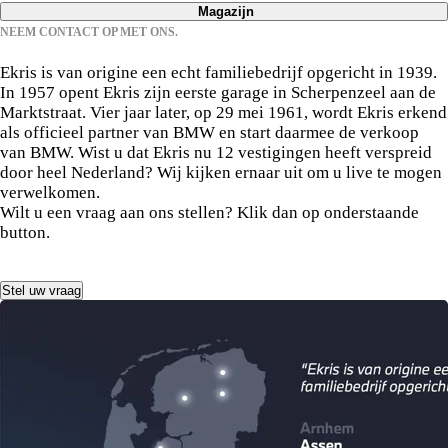
Magazijn
Dinsdag
08:00 - 17:00
Donderdag
08:00 - 18:00
NEEM CONTACT OP MET ONS.
Maandag
08:00 - 17:00
Woensdag
08:00 - 17:00
Vrijdag
08:00 - 18:00
Over Ekris.
Dinsdag
08:00 - 17:00
Donderdag
08:00 - 17:00
Zaterdag
09:00 - 17:00
Ekris is van origine een echt familiebedrijf opgericht in 1939.
Woensdag
08:00 - 17:00
In 1957 opent Ekris zijn eerste garage in Scherpenzeel aan de
Vrijdag
08:00 - 17:00
Zondag
Gesloten
Marktstraat. Vier jaar later, op 29 mei 1961, wordt Ekris erkend
Donderdag
08:00 - 17:00
Zaterdag
Gesloten
als officieel partner van BMW en start daarmee de verkoop
Vrijdag
08:00 - 17:00
Zondag
Gesloten
van BMW. Wist u dat Ekris nu 12 vestigingen heeft verspreid
Zaterdag
Gesloten
door heel Nederland? Wij kijken ernaar uit om u live te mogen
verwelkomen.
Zondag
Gesloten
Wilt u een vraag aan ons stellen? Klik dan op onderstaande
button.
Stel uw vraag