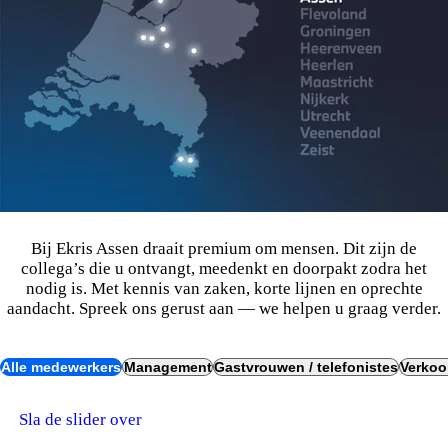
Ons team staat voor u klaar
Bij Ekris Assen draait premium om mensen. Dit zijn de
collega’s die u ontvangt, meedenkt en doorpakt zodra het
nodig is. Met kennis van zaken, korte lijnen en oprechte
aandacht. Spreek ons gerust aan — we helpen u graag verder.
Alle medewerkers
Management
Gastvrouwen / telefonistes
Verkoo
Sla de slider over
VERANTWOORDELIJK & DICHTBIJ.
MANAGEMENT.