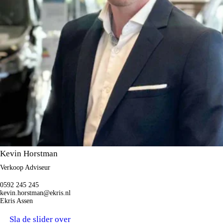
Kevin Horstman
Verkoop Adviseur
0592 245 245
kevin.horstman@ekris.nl
Ekris Assen
Sla de slider over
WIJ STAAN VOOR U KLAAR.