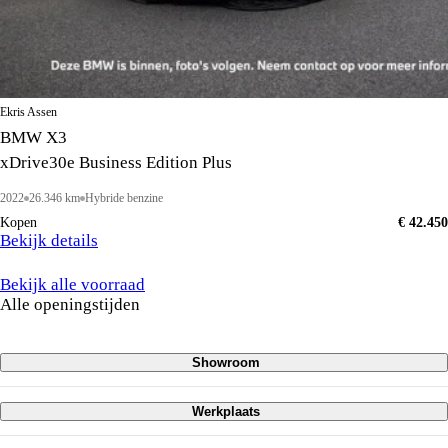
Ekris Assen
BMW X3
xDrive30e Business Edition Plus
2022
26.346 km
Hybride benzine
Kopen
€ 42.450
Bekijk details
Bekijk alle voorraad
Alle openingstijden
Showroom
Maandag
08:00 - 18:00
Werkplaats
Dinsdag
08:00 - 18:00
Maandag
08:00 - 17:00
Woensdag
08:00 - 18:00