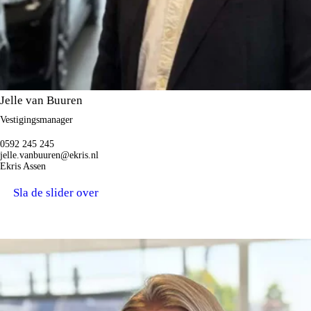
Jelle van Buuren
Vestigingsmanager
0592 245 245
jelle.vanbuuren@ekris.nl
Ekris Assen
Sla de slider over
VRIENDELIJK ONTHAAL.
GASTVROUWEN / TELEFONISTES.