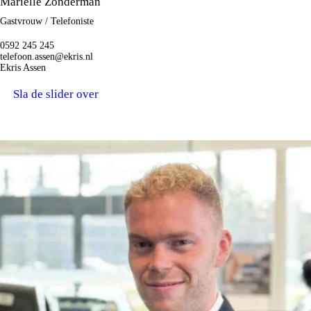
Mariëlle Zonderman
Gastvrouw / Telefoniste
0592 245 245
telefoon.assen@ekris.nl
Ekris Assen
Sla de slider over
ZOEKEN MET U MEE NAAR UW DROOM AUTO.
VERKOOPADVISEURS.