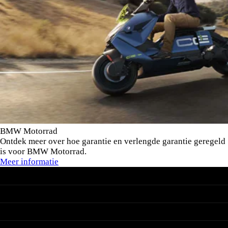
BMW Motorrad
Ontdek meer over hoe garantie en verlengde garantie geregeld
is voor BMW Motorrad.
Meer informatie
BMW
Nieuwe voorraad
MINI
Occasions
Acties
Nieuwe voorraad
Leasen & Financieren
BMW Motorrad
Occasions
Werkplaats
Acties
Nieuwe voorraad
Leasen & Financieren
Ekris
Occasions