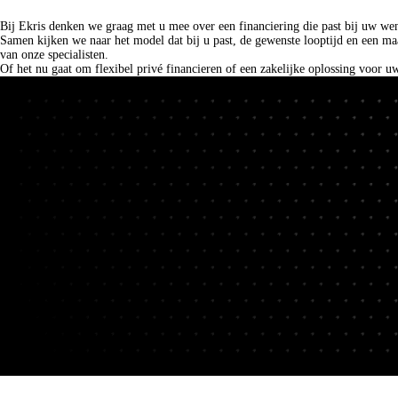
Financieren bij Ekris.
Bij Ekris denken we graag met u mee over een financiering die past bij uw we
Samen kijken we naar het model dat bij u past, de gewenste looptijd en een ma
van onze specialisten.
Of het nu gaat om flexibel privé financieren of een zakelijke oplossing voor 
Fleetsales
Slimme BMW en MINI oplossingen voor uw wagenpark.
Naar fleetsales
Financieringsmogelijkheden bij Ekris.