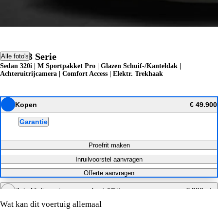
BMW 3 Serie
Alle foto's
Sedan 320i | M Sportpakket Pro | Glazen Schuif-/Kanteldak |
Achteruitrijcamera | Comfort Access | Elektr. Trekhaak
Kopen
€ 49.900
Garantie
Proefrit maken
Inruilvoorstel aanvragen
Offerte aanvragen
Zakelijk financieren vanaf
€ 386 p/m
excl. BTW
Specificaties
Wat kan dit voertuig allemaal