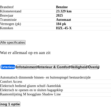
Brandstof
Benzine
Kilometerstand
23.329 km
Bouwjaar
2025
Transmissie
Automaat
Vermogen (pk)
184 pk
Kenteken
HZL-45-X
Alle specificaties
Opties
Wat er allemaal op en aan zit
Exterieur
Infotainment
Interieur & Comfort
Veiligheid
Overig
Automatisch dimmende binnen- en buitenspiegel bestuurderzijde
Comfort Access
Elektrisch bediend glazen schuif-/kanteldak
Elektrisch te openen en te sluiten bagageklep
Raamomlijsting M hoogglans Shadow Line
nog 1 optie