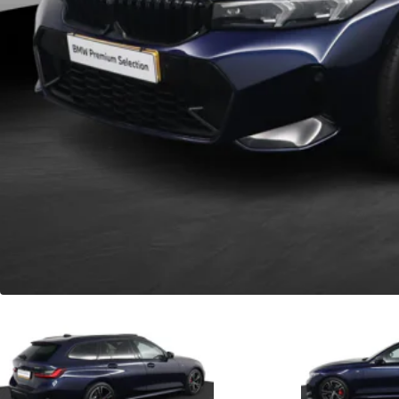
Fleetsales
Slimme BMW en MINI oplossingen voor uw wagenpark.
Naar fleetsales