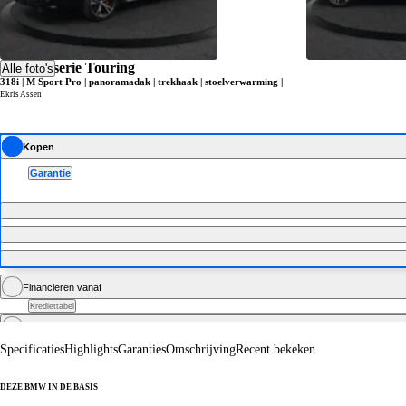
BMW 3-serie Touring
Alle foto's
318i | M Sport Pro | panoramadak | trekhaak | stoelverwarming |
Ekris Assen
Kopen
Garantie
Financieren vanaf
Krediettabel
Zakelijk financieren vanaf
excl. BTW
Specificaties
Highlights
Garanties
Omschrijving
Recent bekeken
DEZE BMW IN DE BASIS
De technische specificaties