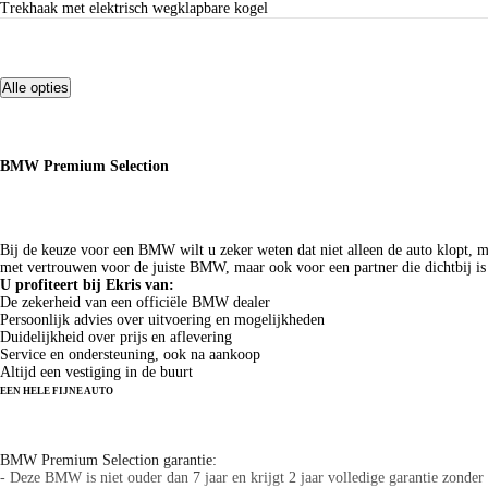
Trekhaak met elektrisch wegklapbare kogel
Alle opties
Meer zekerheid, meer rijplezier
BMW Premium Selection
Waarom deze BMW bij Ekris?
Bij de keuze voor een BMW wilt u zeker weten dat niet alleen de auto klopt, m
met vertrouwen voor de juiste BMW, maar ook voor een partner die dichtbij is
U profiteert bij Ekris van:
De zekerheid van een officiële BMW dealer
Persoonlijk advies over uitvoering en mogelijkheden
Duidelijkheid over prijs en aflevering
Service en ondersteuning, ook na aankoop
Altijd een vestiging in de buurt
EEN HELE FIJNE AUTO
Over deze BMW
BMW Premium Selection garantie:
- Deze BMW is niet ouder dan 7 jaar en krijgt 2 jaar volledige garantie zonder