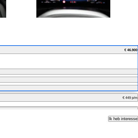
€ 46.900
€ 449 p/m
€ 371 p/m
Ik heb interesse