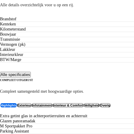
Alle details overzichtelijk voor u op een rij.
Brandstof
Kenteken
Kilometerstand
Bouwjaar
Transmissie
Vermogen (pk)
Lakkleur
Interieurkleur
BTW/Marge
Alle specificaties
COMPLEET UITGERUST
Uitrusting
Compleet samengesteld met hoogwaardige opties.
Highlights
Exterieur
Infotainment
Interieur & Comfort
Veiligheid
Overig
Extra getint glas in achterportierruiten en achterruit
Glazen panoramadak
M Sportpakket Pro
Parking Assistant