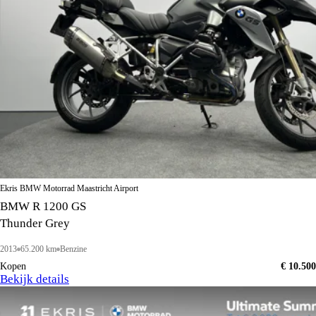
Ekris BMW Motorrad Maastricht Airport
BMW R 1200 GS
Thunder Grey
2013
65.200 km
Benzine
Kopen
€ 10.500
Bekijk details