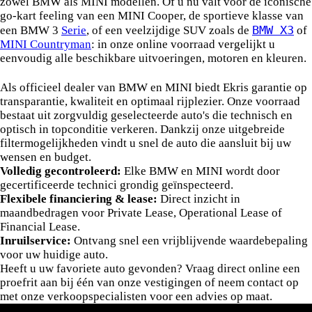
zowel BMW als MINI modellen. Of u nu valt voor de iconische
go-kart feeling van een MINI Cooper, de sportieve klasse van
BMW X3
een BMW 3
Serie
, of een veelzijdige SUV zoals de
of
MINI Countryman
: in onze online voorraad vergelijkt u
eenvoudig alle beschikbare uitvoeringen, motoren en kleuren.
Waarom kiezen voor Ekris?
Als officieel dealer van BMW en MINI biedt Ekris garantie op
transparantie, kwaliteit en optimaal rijplezier. Onze voorraad
bestaat uit zorgvuldig geselecteerde auto's die technisch en
optisch in topconditie verkeren. Dankzij onze uitgebreide
filtermogelijkheden vindt u snel de auto die aansluit bij uw
wensen en budget.
Volledig gecontroleerd:
Elke BMW en MINI wordt door
gecertificeerde technici grondig geïnspecteerd.
Flexibele financiering & lease:
Direct inzicht in
maandbedragen voor Private Lease, Operational Lease of
Financial Lease.
Inruilservice:
Ontvang snel een vrijblijvende waardebepaling
voor uw huidige auto.
Heeft u uw favoriete auto gevonden? Vraag direct online een
proefrit aan bij één van onze vestigingen of neem contact op
met onze verkoopspecialisten voor een advies op maat.
BMW