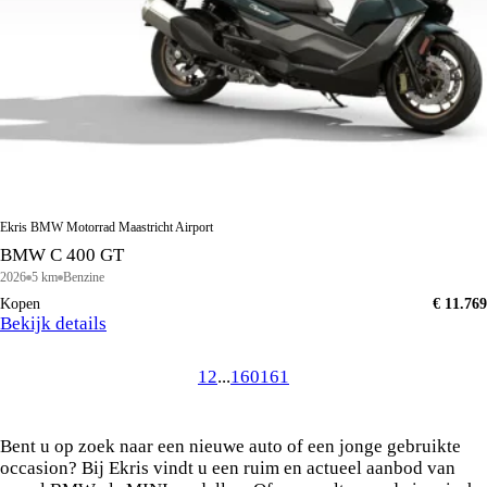
Ekris BMW Motorrad Maastricht Airport
BMW C 400 GT
2026
5 km
Benzine
Kopen
€ 11.769
Bekijk details
1
2
...
160
161
Vind uw ideale BMW of MINI in de voorraad van
Ekris
Bent u op zoek naar een nieuwe auto of een jonge gebruikte
occasion? Bij Ekris vindt u een ruim en actueel aanbod van