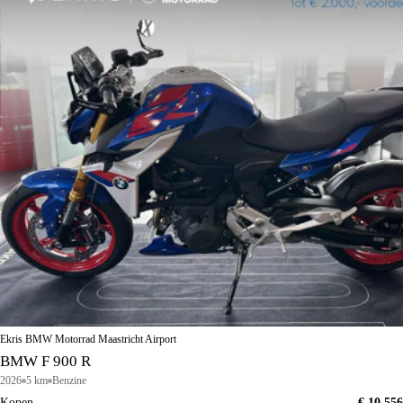
Ekris BMW Motorrad Maastricht Airport
BMW F 900 R
2026
5 km
Benzine
Kopen
€ 10.556