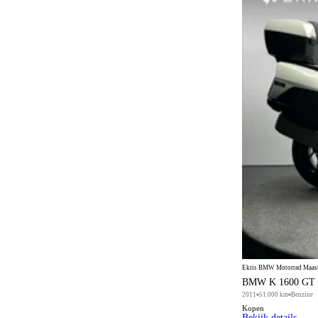
Multifunctioneel stuurwiel
593
Panoramadak
953
Parkeerhulp
265
Parkeersensoren achter
157
Parkeersensoren voor
252
Parkeersensoren voor en achter
818
Reservewiel (thuiskomer)
1
Sperdifferentieel
48
Sportinterieur
211
Sportonderstel
533
Sportpakket
823
Sportstoelen
1077
Ekris BMW Motorrad Maastr
BMW K 1600 GT
Sportstuurwiel
1530
2011
51.000 km
Benzine
Kopen
Sportuitlaat
38
Bekijk details