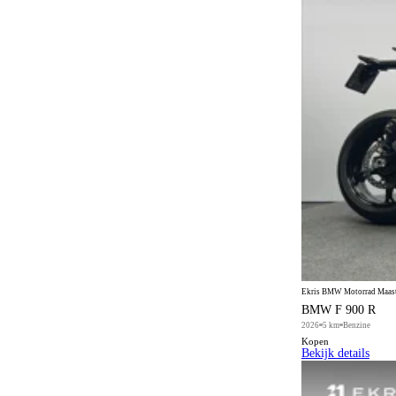
Elektrisch verstelbare stoelen met geheugen
2
Full fairing
2
Getint glas
1388
Half lederen bekleding
36
Handkappen
5
Handvatverwarming
21
Head-up display
771
Koplampen met wis-was installatie
1
Koplampreiniging
1
Lederen bekleding
Ekris BMW Motorrad Maastr
168
BMW F 900 R
Lederen versnellingspook
3
2026
5 km
Benzine
Kopen
Lichtmetalen wielen (15")
2
Bekijk details
Luchtvering
83