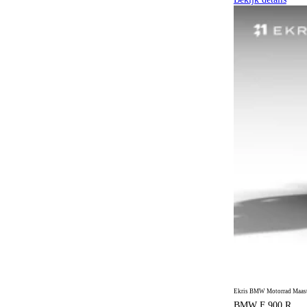
Sportuitvoering
963
Stoelen met massagefunctie
6
Stoelventilatie
330
Stoelverwarming
4
Stuurwielverwarming
1009
Toerenteller
1
Topkoffer
6
Treeplanken
1
Trekhaak
6
USB-aansluiting
2
Vierwielaandrijving
42
Volledige LED koplampen
1
Voorruitverwarming
6
Ekris BMW Motorrad Maastr
BMW F 900 R