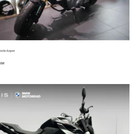
icht Airport
ine