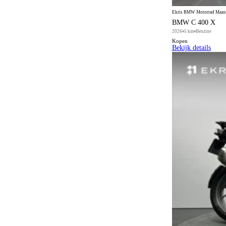
Ekris BMW Motorrad Maastr
BMW C 400 X
2026
5 km
Benzine
Kopen
Bekijk details