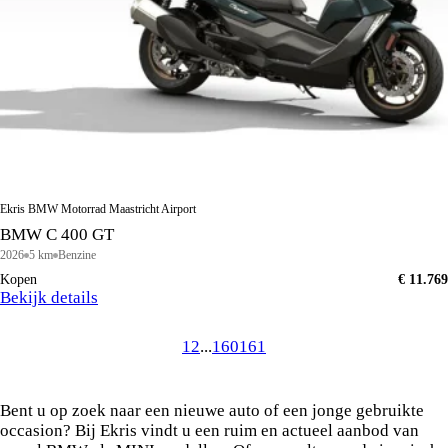
Ekris BMW Motorrad Maastricht Airport
BMW C 400 GT
2026
5 km
Benzine
Kopen
€ 11.769
Bekijk details
1
2
...
160
161
Vind uw ideale BMW of MINI in de voorraad van
Ekris
Bent u op zoek naar een nieuwe auto of een jonge gebruikte
occasion? Bij Ekris vindt u een ruim en actueel aanbod van