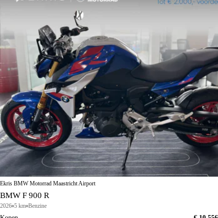
Ekris BMW Motorrad Maastricht Airport
BMW F 900 R
2026
5 km
Benzine
Kopen
€ 10.556