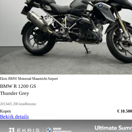
Ekris BMW Motorrad Maastricht Airport
BMW R 1200 GS
Thunder Grey
2013
65.200 km
Benzine
Kopen
€ 10.500
Bekijk details