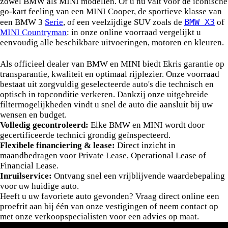
zowel BMW als MINI modellen. Of u nu valt voor de iconische
go-kart feeling van een MINI Cooper, de sportieve klasse van
BMW X3
een BMW 3
Serie
, of een veelzijdige SUV zoals de
of
MINI Countryman
: in onze online voorraad vergelijkt u
eenvoudig alle beschikbare uitvoeringen, motoren en kleuren.
Waarom kiezen voor Ekris?
Als officieel dealer van BMW en MINI biedt Ekris garantie op
transparantie, kwaliteit en optimaal rijplezier. Onze voorraad
bestaat uit zorgvuldig geselecteerde auto's die technisch en
optisch in topconditie verkeren. Dankzij onze uitgebreide
filtermogelijkheden vindt u snel de auto die aansluit bij uw
wensen en budget.
Volledig gecontroleerd:
Elke BMW en MINI wordt door
gecertificeerde technici grondig geïnspecteerd.
Flexibele financiering & lease:
Direct inzicht in
maandbedragen voor Private Lease, Operational Lease of
Financial Lease.
Inruilservice:
Ontvang snel een vrijblijvende waardebepaling
voor uw huidige auto.
Heeft u uw favoriete auto gevonden? Vraag direct online een
proefrit aan bij één van onze vestigingen of neem contact op
met onze verkoopspecialisten voor een advies op maat.
BMW