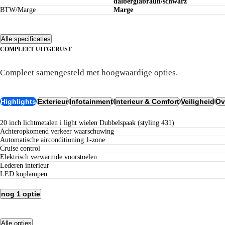
dalbergiabraun/schwarz
BTW/Marge
Marge
Alle specificaties
COMPLEET UITGERUST
Uitrusting
Compleet samengesteld met hoogwaardige opties.
Highlights
Exterieur
Infotainment
Interieur & Comfort
Veiligheid
Ov
20 inch lichtmetalen i light wielen Dubbelspaak (styling 431)
achteropkomend verkeer waarschuwing
Automatische airconditioning 1-zone
Cruise control
Elektrisch verwarmde voorstoelen
lederen interieur
LED koplampen
nog 1 optie
Alle opties