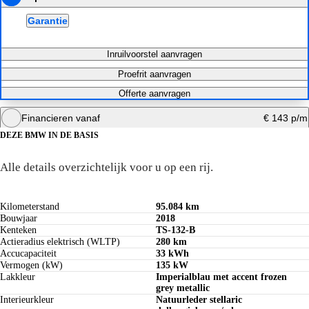
Garantie
Inruilvoorstel aanvragen
Proefrit aanvragen
Offerte aanvragen
Financieren vanaf
€ 143 p/m
Krediettabel
DEZE BMW IN DE BASIS
De technische specificaties
Alle details overzichtelijk voor u op een rij.
Maandbedrag berekenen
Kilometerstand
95.084 km
Bouwjaar
2018
Kenteken
TS-132-B
Actieradius elektrisch (WLTP)
280 km
Accucapaciteit
33 kWh
Vermogen (kW)
135 kW
Lakkleur
Imperialblau met accent frozen
grey metallic
Interieurkleur
Natuurleder stellaric