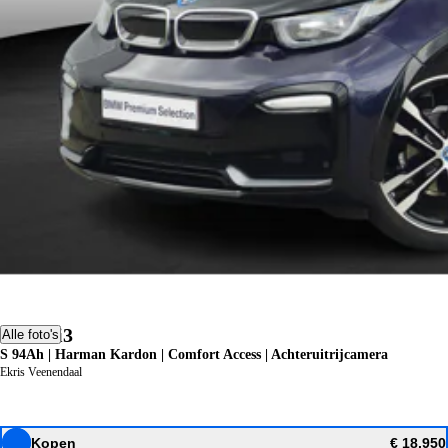
BMW i3
Alle foto's
S 94Ah | Harman Kardon | Comfort Access | Achteruitrijcamera
Ekris Veenendaal
Kopen
€ 18.950