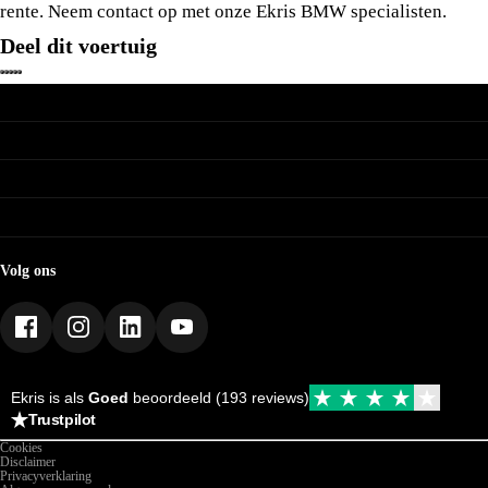
rente. Neem contact op met onze Ekris BMW specialisten.
Deel dit voertuig
BMW
Nieuwe voorraad
MINI
Occasions
Acties
Nieuwe voorraad
Leasen & Financieren
BMW Motorrad
Occasions
Werkplaats
Acties
Nieuwe voorraad
Leasen & Financieren
Ekris
Occasions
Werkplaats
Acties
Contact
Leasen & Financieren
Vacatures
Werkplaats
Webshop
Volg ons
Mijn Ekris
Duurzaamheid
Ekris is als
Goed
beoordeeld (193 reviews)
Trustpilot
Cookies
Disclaimer
Privacyverklaring