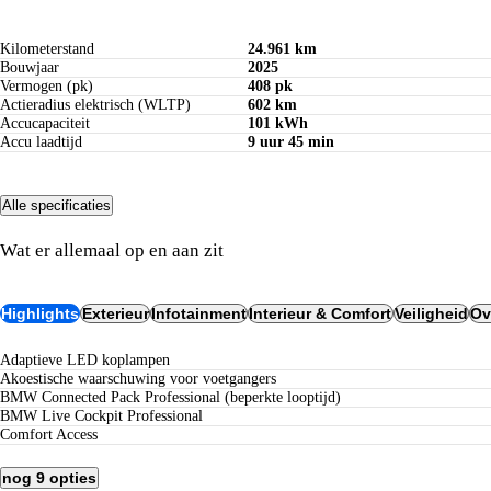
Kilometerstand
24.961 km
Bouwjaar
2025
Vermogen (pk)
408 pk
Actieradius elektrisch (WLTP)
602 km
Accucapaciteit
101 kWh
Accu laadtijd
9 uur 45 min
Alle specificaties
Opties
Wat er allemaal op en aan zit
Highlights
Exterieur
Infotainment
Interieur & Comfort
Veiligheid
Ov
Adaptieve LED koplampen
Akoestische waarschuwing voor voetgangers
BMW Connected Pack Professional (beperkte looptijd)
BMW Live Cockpit Professional
Comfort Access
nog 9 opties