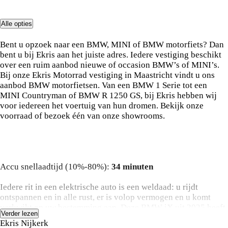
Alle opties
Ekris
Bent u opzoek naar een BMW, MINI of BMW motorfiets? Dan
bent u bij Ekris aan het juiste adres. Iedere vestiging beschikt
over een ruim aanbod nieuwe of occasion BMW’s of MINI’s.
Bij onze Ekris Motorrad vestiging in Maastricht vindt u ons
aanbod BMW motorfietsen. Van een BMW 1 Serie tot een
MINI Countryman of BMW R 1250 GS, bij Ekris hebben wij
voor iedereen het voertuig van hun dromen. Bekijk onze
voorraad of bezoek één van onze showrooms.
Omschrijving
Accu snellaadtijd (10%-80%):
34 minuten
Iedere rit in een elektrische auto is een weldaad: u rijdt
ontspannen en in alle rust, er is volop vermogen en u komt
verkwikt op uw bestemming aan. Deze BMW iX uit 2025 heeft
Verder lezen
25268 kilometer op de teller staan. De techniek van deze auto
Ekris Nijkerk
is radicaal anders dan u gewend bent. U rijdt zacht zoemend