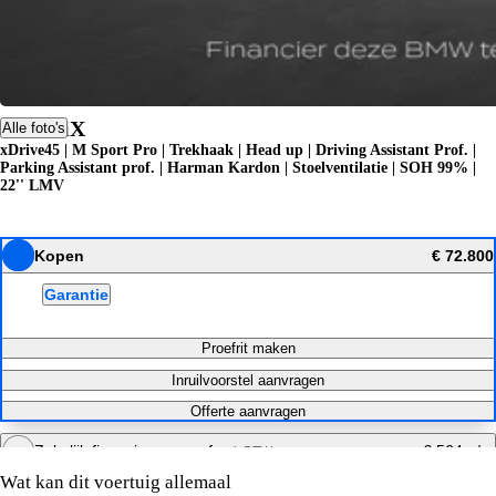
BMW iX
Alle foto's
xDrive45 | M Sport Pro | Trekhaak | Head up | Driving Assistant Prof. |
Parking Assistant prof. | Harman Kardon | Stoelventilatie | SOH 99% |
22'' LMV
Kopen
€ 72.800
Garantie
Proefrit maken
Inruilvoorstel aanvragen
Offerte aanvragen
Zakelijk financieren vanaf
€ 564 p/m
excl. BTW
Specificaties
Wat kan dit voertuig allemaal