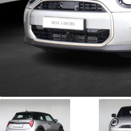
Fleetsales
Slimme BMW en MINI oplossingen voor uw wagenpark.
Naar fleetsales