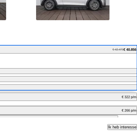
€ 40.856
€ 42.471
€ 322 p/m
€ 266 p/m
€ 525 p/m
Ik heb interesse