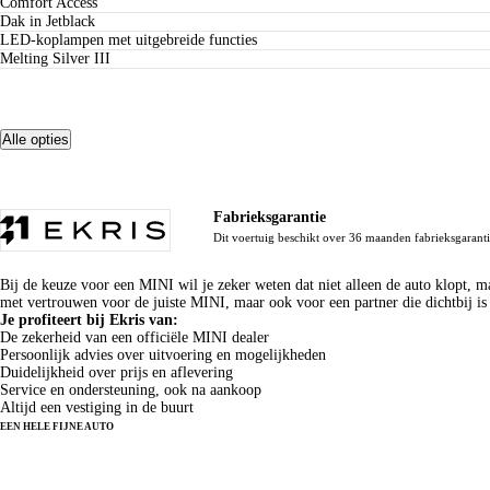
Comfort Access
Dak in Jetblack
LED-koplampen met uitgebreide functies
Melting Silver III
Alle opties
Meer zekerheid, meer rijplezier
Fabrieksgarantie
Dit voertuig beschikt over 36 maanden fabrieksgaranti
Waarom deze MINI bij Ekris?
Bij de keuze voor een MINI wil je zeker weten dat niet alleen de auto klopt, m
met vertrouwen voor de juiste MINI, maar ook voor een partner die dichtbij is 
Je profiteert bij Ekris van:
De zekerheid van een officiële MINI dealer
Persoonlijk advies over uitvoering en mogelijkheden
Duidelijkheid over prijs en aflevering
Service en ondersteuning, ook na aankoop
Altijd een vestiging in de buurt
EEN HELE FIJNE AUTO
Over deze MINI