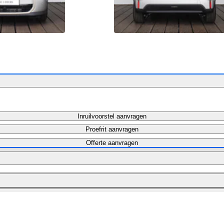
Inruilvoorstel aanvragen
Proefrit aanvragen
Offerte aanvragen
Maandbedrag berekenen
Maandbedrag berekenen
Private lease aanvragen