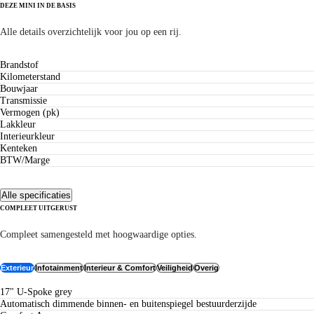
DEZE MINI IN DE BASIS
De technische specificaties
Alle details overzichtelijk voor jou op een rij.
Brandstof
Kilometerstand
Bouwjaar
Transmissie
Vermogen (pk)
Lakkleur
Interieurkleur
Kenteken
BTW/Marge
Alle specificaties
COMPLEET UITGERUST
Uitrusting
Compleet samengesteld met hoogwaardige opties.
Exterieur
Infotainment
Interieur & Comfort
Veiligheid
Overig
17" U-Spoke grey
Automatisch dimmende binnen- en buitenspiegel bestuurderzijde