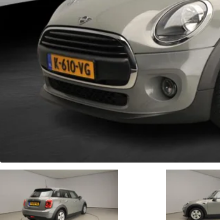
Fleetsales
Slimme BMW en MINI oplossingen voor uw wagenpark.
Naar fleetsales