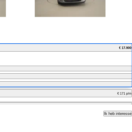
€ 17.900
€ 171 p/m
€ 142 p/m
Ik heb interesse