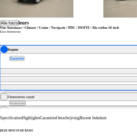
MINI 5-deurs
Alle foto's
One Automaat / Climate / Cruise / Navigatie / PDC / ISOFIX / Alu wielen 16 inch
Ekris Heerenveen
Kopen
Garantie
Financieren vanaf
Krediettabel
Zakelijk financieren vanaf
excl. BTW
Specificaties
Highlights
Garanties
Omschrijving
Recent bekeken
DEZE MINI IN DE BASIS
De technische specificaties