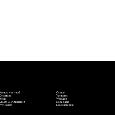
BMW Motorrad
Ekris
Nieuwe voorraad
Contact
Occasions
Vacatures
Acties
Webshop
Leasen & Financieren
Mijn Ekris
Werkplaats
Duurzaamheid