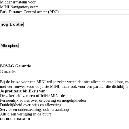
Middenarmsteun voor
MINI Navigatiesysteem
Park Distance Control achter (PDC)
nog 1 optie
Alle opties
Meer zekerheid, meer rijplezier
BOVAG Garantie
12 maanden
Waarom deze MINI bij Ekris?
Bij de keuze voor een MINI wil je zeker weten dat niet alleen de auto klopt, m
met vertrouwen voor de juiste MINI, maar ook voor een partner die dichtbij is 
Je profiteert bij Ekris van:
De zekerheid van een officiële MINI dealer
Persoonlijk advies over uitvoering en mogelijkheden
Duidelijkheid over prijs en aflevering
Service en ondersteuning, ook na aankoop
Altijd een vestiging in de buurt
EEN HELE FIJNE AUTO
Over deze MINI