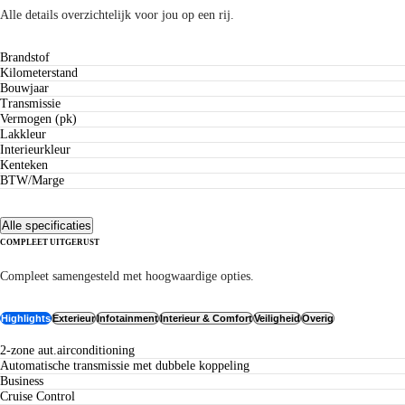
Alle details overzichtelijk voor jou op een rij.
Brandstof
Kilometerstand
Bouwjaar
Transmissie
Vermogen (pk)
Lakkleur
Interieurkleur
Kenteken
BTW/Marge
Alle specificaties
COMPLEET UITGERUST
Uitrusting
Compleet samengesteld met hoogwaardige opties.
Highlights
Exterieur
Infotainment
Interieur & Comfort
Veiligheid
Overig
2-zone aut.airconditioning
Automatische transmissie met dubbele koppeling
Business
Cruise Control