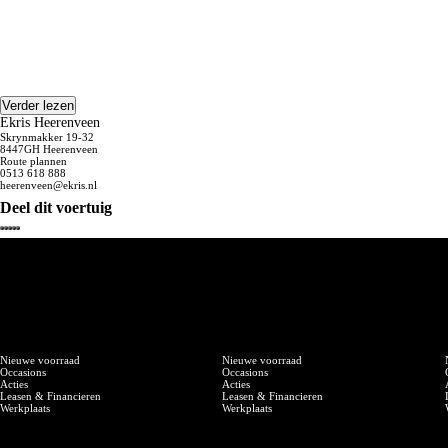
Verder lezen
Ekris Heerenveen
Skrynmakker 19-32
8447GH Heerenveen
Route plannen
0513 618 888
heerenveen@ekris.nl
Deel dit voertuig
BMW
MINI
Nieuwe voorraad
Nieuwe voorraad
Occasions
Occasions
Acties
Acties
Leasen & Financieren
Leasen & Financieren
Werkplaats
Werkplaats