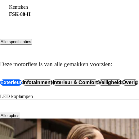
Kenteken
FSK-88-H
Alle specificaties
COMPLEET UITGERUST
Dit zit er allemaal op
Deze motorfiets is van alle gemakken voorzien:
Exterieur
Infotainment
Interieur & Comfort
Veiligheid
Overig
LED koplampen
Alle opties