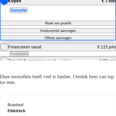
Kopen
€ 7.500
Garantie
Maak een proefrit
Inruilvoorstel aanvragen
Offerte aanvragen
Financieren vanaf
€ 115 p/m
Krediettabel
Zakelijk financieren vanaf
€ 98 p/m
excl. BTW
DE TECHNISCHE SPECS
Bereken maandbedrag
Deze motor in de basis
Maandbedrag berekenen
Deze motorfiets heeft veel te bieden. Ontdek hem van top
tot teen.
Brandstof
Elektrisch