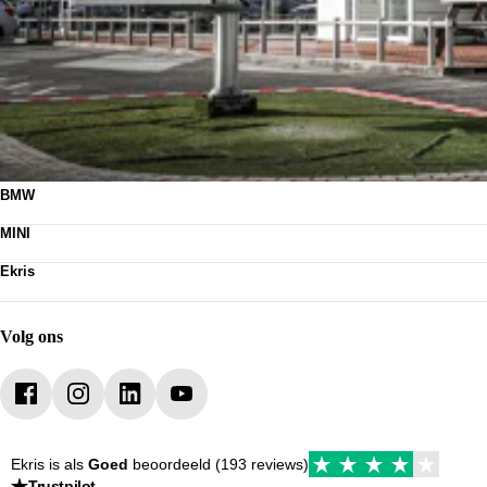
BMW
Nieuwe voorraad
MINI
Occasions
Nieuwe voorraad
Acties
Ekris
Occasions
Leasen
Contact
Acties
Werkplaats
Vacatures
Leasen
Webshop
Werkplaats
Volg ons
Mijn Ekris
Duurzaamheid
Ekris is als
Goed
beoordeeld (193 reviews)
Trustpilot