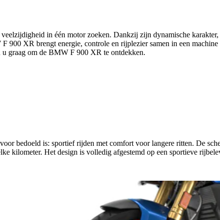
eelzijdigheid in één motor zoeken. Dankzij zijn dynamische karakter, c
torrad.
W F 900 XR brengt energie, controle en rijplezier samen in een machine 
en u graag om de BMW F 900 XR te ontdekken.
ie door enkele vragen te beantwoorden in onze Productwijzer.
r bedoeld is: sportief rijden met comfort voor langere ritten. De sche
lke kilometer. Het design is volledig afgestemd op een sportieve rijbe