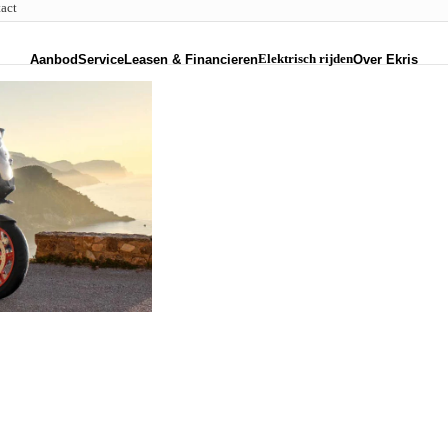
act
Elektrisch rijden
Aanbod
Service
Leasen & Financieren
Over Ekris