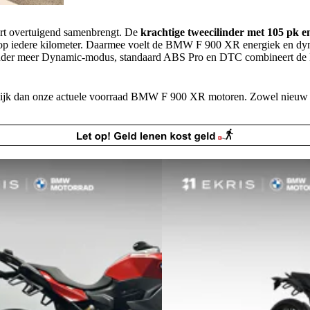
rt overtuigend samenbrengt. De
krachtige tweecilinder met 105 pk 
op iedere kilometer. Daarmee voelt de BMW F 900 XR energiek en dyna
 onder meer Dynamic-modus, standaard ABS Pro en DTC combineert de BM
Bekijk onze voorraad BMW F 900 XR modellen.
jk dan onze actuele voorraad BMW F 900 XR motoren. Zowel nieuw als