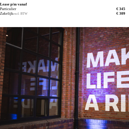
Lease p/m vanaf
Particulier
€ 345
Zakelijk
€ 309
excl. BTW