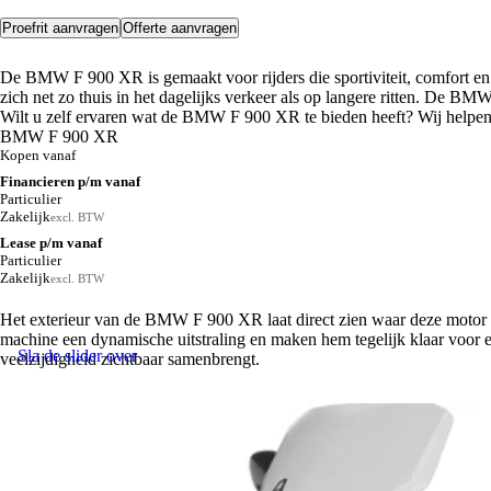
Proefrit aanvragen
Offerte aanvragen
Over de BMW F 900 XR.
Evenementenagenda
De BMW F 900 XR is gemaakt voor rijders die sportiviteit, comfort en v
Bekijk hier welke evenementen er in 2026 allemaal gaan plaatsvinden bij Ekris Mo
zich net zo thuis in het dagelijks verkeer als op langere ritten. De BM
Bekijk agenda
Wilt u zelf ervaren wat de BMW F 900 XR te bieden heeft? Wij help
BMW F 900 XR
Kopen vanaf
Productwijzer
Financieren p/m vanaf
Ontdek wel lease- of financieringsvorm perfect aansluit bij uw persoonlijke situat
Particulier
Naar productwijzer
Zakelijk
excl. BTW
Lease p/m vanaf
Particulier
Zakelijk
excl. BTW
Exterieur BMW F 900 XR.
Het exterieur van de BMW F 900 XR laat direct zien waar deze motor voo
machine een dynamische uitstraling en maken hem tegelijk klaar voor e
Sla de slider over
veelzijdigheid zichtbaar samenbrengt.