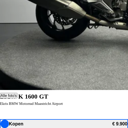
BMW K 1600 GT
Alle foto's
Ekris BMW Motorrad Maastricht Airport
Kopen
€ 9.900