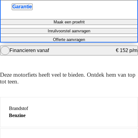
Garantie
Maak een proefrit
Inruilvoorstel aanvragen
Offerte aanvragen
Financieren vanaf
€ 152 p/m
Krediettabel
DE TECHNISCHE SPECS
Deze motor in de basis
Bereken maandbedrag
Deze motorfiets heeft veel te bieden. Ontdek hem van top
tot teen.
Brandstof
Benzine