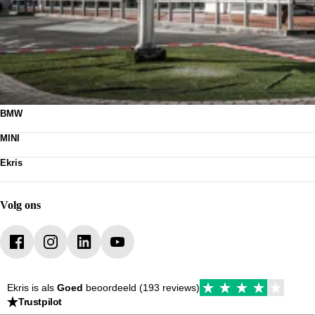
BMW
Nieuwe voorraad
MINI
Occasions
Nieuwe voorraad
Acties
Ekris
Occasions
Leasen
Contact
Acties
Werkplaats
Vacatures
Leasen
Webshop
Werkplaats
Volg ons
Mijn Ekris
Duurzaamheid
Ekris is als
Goed
beoordeeld (193 reviews)
Trustpilot