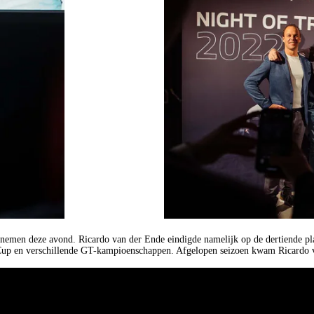
ht nemen deze avond. Ricardo van der Ende eindigde namelijk op de dertiende 
i Cup en verschillende GT-kampioenschappen. Afgelopen seizoen kwam Ricardo