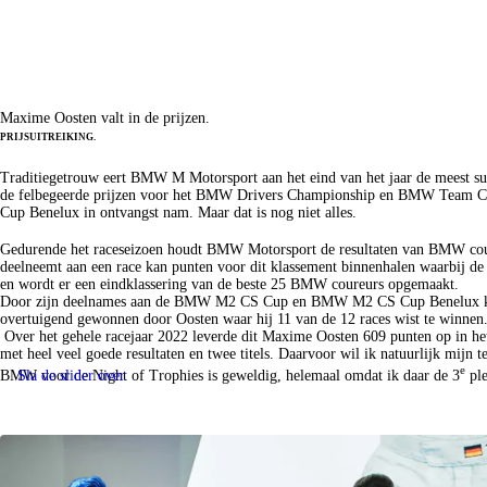
NIGHT OF TROPHIES.
Fleetsales
Maxime Oosten valt in de prijzen.
Slimme BMW en MINI oplossingen voor uw wagenpark.
Naar fleetsales
PRIJSUITREIKING.
MOTORSPORT FEEST IN MÜNCHEN.
Traditiegetrouw eert BMW M Motorsport aan het eind van het jaar de meest su
de felbegeerde prijzen voor het BMW Drivers Championship en BMW Team Ch
Cup Benelux in ontvangst nam. Maar dat is nog niet alles.
BMW DRIVERS CHAMPIONSHIP.
Gedurende het raceseizoen houdt BMW Motorsport de resultaten van BMW cour
deelneemt aan een race kan punten voor dit klassement binnenhalen waarbij de 
en wordt er een eindklassering van de beste 25 BMW coureurs opgemaakt.
Door zijn deelnames aan de BMW M2 CS Cup en BMW M2 CS Cup Benelux kwam
overtuigend gewonnen door Oosten waar hij 11 van de 12 races wist te winne
Over het gehele racejaar 2022 leverde dit Maxime Oosten 609 punten op in h
met heel veel goede resultaten en twee titels. Daarvoor wil ik natuurlijk mi
e
BMW voor de Night of Trophies is geweldig, helemaal omdat ik daar de 3
ple
Sla de slider over