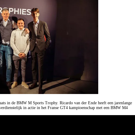
plaats in de BMW M Sports Trophy. Ricardo van der Ende heeft een jarenlange
 verdienstelijk in actie in het Franse GT4 kampioenschap met een BMW M4