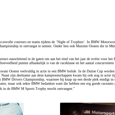
ccesvolle coureurs en teams tijdens de ‘Night of Trophies’. In BMW Motorwor
ampionship in ontvangst te nemen. Onder hen ook Maxime Oosten die in Mü
eurs nauwlettend in de gaten om aan het eind van het jaar de trofee voor h
hoeveelheid punten afhankelijk is van de raceklasse en het aantal concurrente
 Oosten veelvuldig in actie in een BMW bolide. In de Duitse Cup werden 
n. Naast zijn deelname aan deze kampioenschappen kwam hij ook nog in actie
et BMW Drivers Championship, waarmee hij knap op een derde plek eindigt in 
jn teams, maar ook zeker BMW bedanken want die hebben een erg goede raceauto
k in de BMW M Sports Trophy mocht ontvangen.”