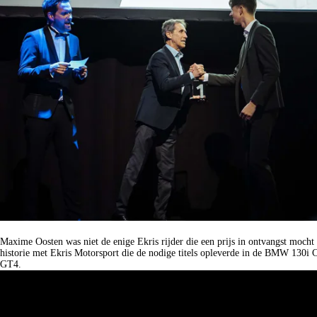
RICARDO VAN DER ENDE.
Maxime Oosten was niet de enige Ekris rijder die een prijs in ontvangst moc
historie met Ekris Motorsport die de nodige titels opleverde in de BMW 130
GT4.