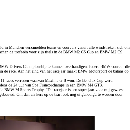
ld in München verzamelden teams en coureurs vanuit alle windstreken zich om
nchen de trofeeën voor zijn titels in de BMW M2 CS Cup en BMW M2 CS
et BMW Drivers Championship te kunnen overhandigen. Iedere BMW coureur die
n in de race. Aan het eind van het racejaar maakt BMW Motorsport de balans op
11 races verreden waarvan Maxime er 8 won. De Benelux Cup werd
 tijdens de 24 uur van Spa Francorchamps in een BMW M4 GT3.
de BMW M Sports Trophy. “Dit racejaar is een super jaar voor mij geweest
 gebouwd. Om dan als kers op de taart ook nog uitgenodigd te worden door