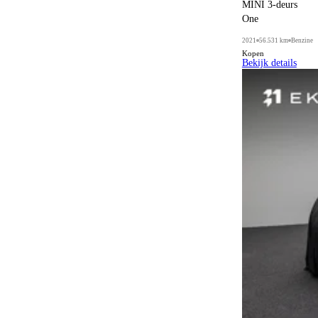
Luchtvering
2
MINI 3-deurs
One
Multifunctioneel stuurwiel
29
2021
56.531 km
Benzine
Panoramadak
60
Kopen
Bekijk details
Parkeerhulp
24
Parkeersensoren achter
6
Parkeersensoren voor
10
Parkeersensoren voor en achter
43
Sperdifferentieel
2
Sportinterieur
7
Sportonderstel
18
Sportpakket
48
Sportstoelen
61
Sportstuurwiel
99
Sportuitlaat
1