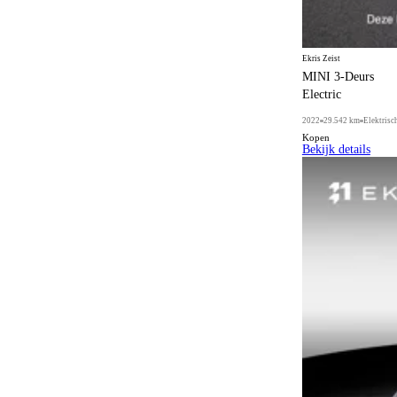
Sportuitvoering
57
Stoelen met massagefunctie
1
Ekris Zeist
Stoelventilatie
22
MINI 3-Deurs
Electric
Stuurwielverwarming
65
2022
29.542 km
Elektrisc
Toerenteller
1
Kopen
Bekijk details
Vierwielaandrijving
1
Warmtepomp
2
Witte knipperlichten
6