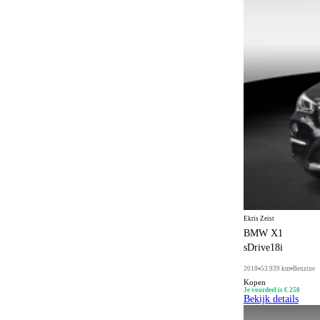
Ekris Zeist
BMW X1
sDrive18i
2018
53.939 km
Benzine
Kopen
Je voordeel is € 250
Bekijk details