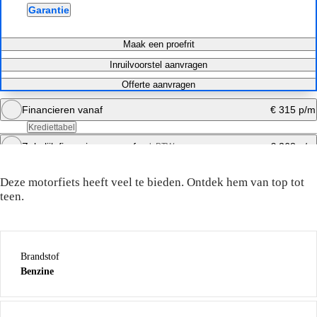
Garantie
Maak een proefrit
Inruilvoorstel aanvragen
Offerte aanvragen
Financieren vanaf
€ 315 p/m
Krediettabel
Zakelijk financieren vanaf
€ 268 p/m
excl. BTW
DE TECHNISCHE SPECS
Bereken maandbedrag
Deze motor in de basis
Deze motorfiets heeft veel te bieden. Ontdek hem van top tot
Maandbedrag berekenen
teen.
Brandstof
Benzine