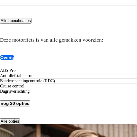
Alle specificaties
COMPLEET UITGERUST
Dit zit er allemaal op
Deze motorfiets is van alle gemakken voorzien:
Overig
ABS Pro
Anti diefstal alarm
Bandenspanningcontrole (RDC)
Cruise control
Dagrijverlichting
nog 20 opties
Alle opties