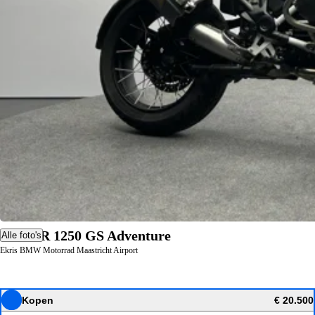
BMW R 1250 GS Adventure
Alle foto's
Ekris BMW Motorrad Maastricht Airport
Kopen
€ 20.500