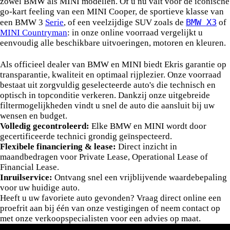
zowel BMW als MINI modellen. Of u nu valt voor de iconische
go-kart feeling van een MINI Cooper, de sportieve klasse van
BMW X3
een BMW 3
Serie
, of een veelzijdige SUV zoals de
of
MINI Countryman
: in onze online voorraad vergelijkt u
eenvoudig alle beschikbare uitvoeringen, motoren en kleuren.
Waarom kiezen voor Ekris?
Als officieel dealer van BMW en MINI biedt Ekris garantie op
transparantie, kwaliteit en optimaal rijplezier. Onze voorraad
bestaat uit zorgvuldig geselecteerde auto's die technisch en
optisch in topconditie verkeren. Dankzij onze uitgebreide
filtermogelijkheden vindt u snel de auto die aansluit bij uw
wensen en budget.
Volledig gecontroleerd:
Elke BMW en MINI wordt door
gecertificeerde technici grondig geïnspecteerd.
Flexibele financiering & lease:
Direct inzicht in
maandbedragen voor Private Lease, Operational Lease of
Financial Lease.
Inruilservice:
Ontvang snel een vrijblijvende waardebepaling
voor uw huidige auto.
Heeft u uw favoriete auto gevonden? Vraag direct online een
proefrit aan bij één van onze vestigingen of neem contact op
met onze verkoopspecialisten voor een advies op maat.
BMW