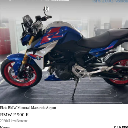
Ekris BMW Motorrad Maastricht Airport
BMW F 900 R
2026
5 km
Benzine
Kopen
€ 10.556