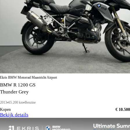
Ekris BMW Motorrad Maastricht Airport
BMW R 1200 GS
Thunder Grey
2013
65.200 km
Benzine
Kopen
€ 10.500
Bekijk details