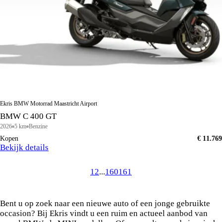
Ekris BMW Motorrad Maastricht Airport
BMW C 400 GT
2026
5 km
Benzine
Kopen
€ 11.769
Bekijk details
1
2
...
160
161
Vind uw ideale BMW of MINI in de voorraad van
Ekris
Bent u op zoek naar een nieuwe auto of een jonge gebruikte
occasion? Bij Ekris vindt u een ruim en actueel aanbod van