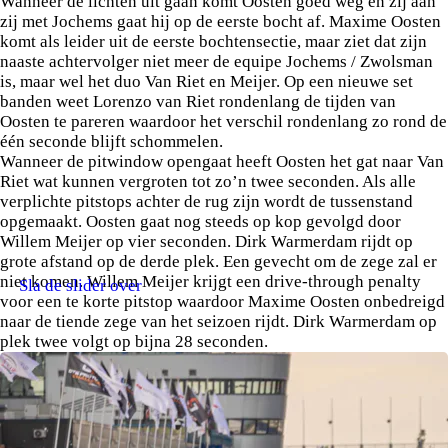
Wanneer de lichten uit gaan komt Oosten goed weg en zij aan
zij met Jochems gaat hij op de eerste bocht af. Maxime Oosten
komt als leider uit de eerste bochtensectie, maar ziet dat zijn
naaste achtervolger niet meer de equipe Jochems / Zwolsman
is, maar wel het duo Van Riet en Meijer. Op een nieuwe set
banden weet Lorenzo van Riet rondenlang de tijden van
Oosten te pareren waardoor het verschil rondenlang zo rond de
één seconde blijft schommelen.
Wanneer de pitwindow opengaat heeft Oosten het gat naar Van
Riet wat kunnen vergroten tot zo’n twee seconden. Als alle
verplichte pitstops achter de rug zijn wordt de tussenstand
opgemaakt. Oosten gaat nog steeds op kop gevolgd door
Willem Meijer op vier seconden. Dirk Warmerdam rijdt op
grote afstand op de derde plek. Een gevecht om de zege zal er
niet komen. Willem Meijer krijgt een drive-through penalty
Sla de slider over
voor een te korte pitstop waardoor Maxime Oosten onbedreigd
naar de tiende zege van het seizoen rijdt. Dirk Warmerdam op
plek twee volgt op bijna 28 seconden.