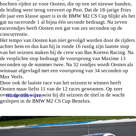
bochten rijden ze voor Oosten, die op een set nieuwe banden,
de leiding weer terug verovert op Post. Dat de 18-jarige Fries
dit jaar een klasse apart is in de BMW M2 CS Cup blijkt als het
gat na raceronde 1 al bijna één seconde bedraagt. Na zeven
racerondjes heeft Oosten een gat van zes seconden op de
concurrentie.
Het tempo van Oosten kan niet gevolgd worden door de rijders
achter hem en dus kan hij in ronde 16 rustig zijn laatste stop
van het seizoen maken bij de crew van Bas Koeten Racing. Na
de verplichte stop bedraagt de voorsprong van Maxime 13
seconden op de nummer twee. Na 32 rondjes wordt Oosten als
winnaar afgevlagd met een voorsprong van 34 seconden op
Max Veels.
Door ook de laatste race van het seizoen te winnen heeft
Oosten maar liefst 11 van de 12 races gewonnen. Op zeer
overtuigende wijze wist hij dit seizoen de titel in de wacht
Sla de slider over
geslepen in de BMW M2 CS Cup Benelux.