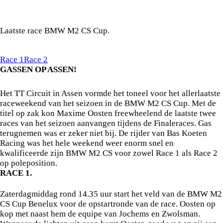
In stijl afsluiten.
Laatste race BMW M2 CS Cup.
Race 1
Race 2
GASSEN OP ASSEN!
NOG ÉÉN KEER KNALLEN.
Het TT Circuit in Assen vormde het toneel voor het allerlaatste
raceweekend van het seizoen in de BMW M2 CS Cup. Met de
titel op zak kon Maxime Oosten freewheelend de laatste twee
races van het seizoen aanvangen tijdens de Finaleraces. Gas
terugnemen was er zeker niet bij. De rijder van Bas Koeten
Racing was het hele weekend weer enorm snel en
kwalificeerde zijn BMW M2 CS voor zowel Race 1 als Race 2
op poleposition.
RACE 1.
TIENDE WINST VAN HET SEIZOEN.
Zaterdagmiddag rond 14.35 uur start het veld van de BMW M2
CS Cup Benelux voor de opstartronde van de race. Oosten op
kop met naast hem de equipe van Jochems en Zwolsman.