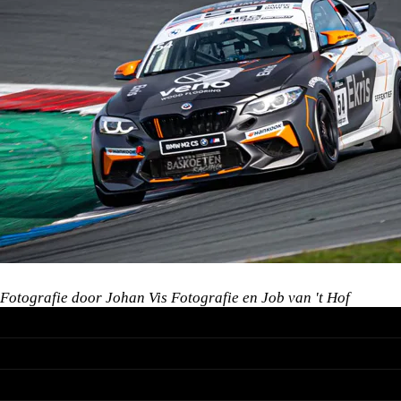
Fotografie door Johan Vis Fotografie en Job van 't Hof
BMW
Nieuwe voorraad
MINI
Occasions
Acties
Nieuwe voorraad
Leasen & Financieren
BMW Motorrad
Occasions
Werkplaats
Acties
Nieuwe voorraad