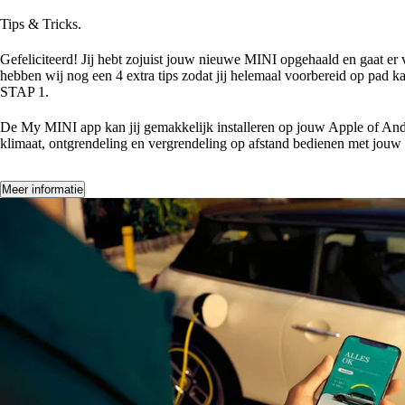
GEFELICITEERD MET JOUW NIEUWE M
Tips & Tricks.
VOORBEREID OP PAD MET JOUW MINI.
Gefeliciteerd! Jij hebt zojuist jouw nieuwe MINI opgehaald en gaat er
hebben wij nog een 4 extra tips zodat jij helemaal voorbereid op pad k
STAP 1.
HEB JIJ DE MY MINI APP AL GEÏNSTALLERD EN 
De My MINI app kan jij gemakkelijk installeren op jouw Apple of Andro
klimaat, ontgrendeling en vergrendeling op afstand bedienen met jouw t
Meer informatie