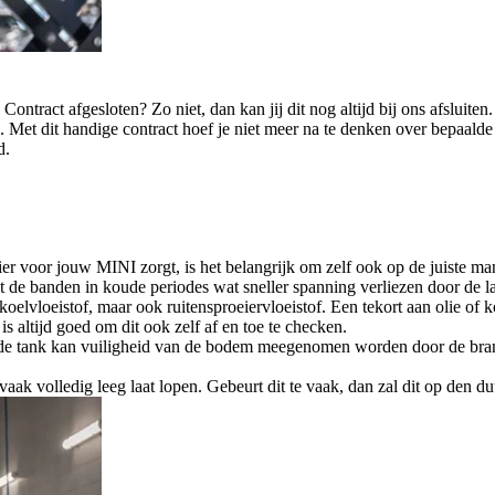
ERVICE INCLUSIVE.
ntract afgesloten? Zo niet, dan kan jij dit nog altijd bij ons afsluite
 Met dit handige contract hoef je niet meer na te denken over bepaalde
d.
ier voor jouw MINI zorgt, is het belangrijk om zelf ook op de juiste ma
de banden in koude periodes wat sneller spanning verliezen door de l
oelvloeistof, maar ook ruitensproeiervloeistof. Een tekort aan olie of koe
 altijd goed om dit ook zelf af en toe te checken.
an de tank kan vuiligheid van de bodem meegenomen worden door de bra
e vaak volledig leeg laat lopen. Gebeurt dit te vaak, dan zal dit op de