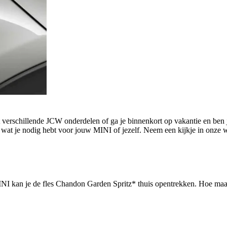
T DE EKRIS MINI WEBSHOP.
verschillende JCW onderdelen of ga je binnenkort op vakantie en ben 
es wat je nodig hebt voor jouw MINI of jezelf. Neem een kijkje in onze
INI kan je de fles Chandon Garden Spritz* thuis opentrekken. Hoe maa