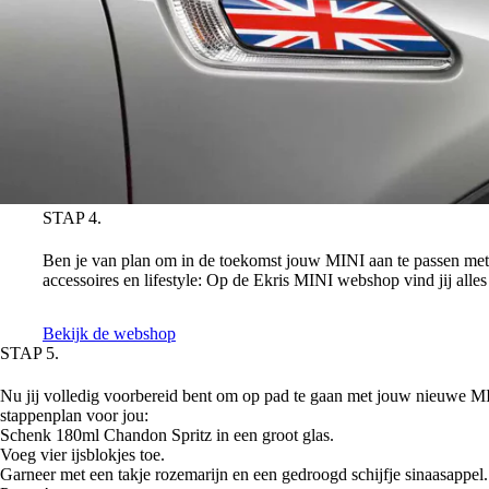
STAP 4.
BREID JOUW MINI UIT MET ACCESSOIRES UI
Ben je van plan om in de toekomst jouw MINI aan te passen met 
accessoires en lifestyle: Op de Ekris MINI webshop vind jij all
Bekijk de webshop
STAP 5.
TIJD OM TE GENIETEN!
Nu jij volledig voorbereid bent om op pad te gaan met jouw nieuwe M
stappenplan voor jou:
Schenk 180ml Chandon Spritz in een groot glas.
Voeg vier ijsblokjes toe.
Garneer met een takje rozemarijn en een gedroogd schijfje sinaasappel.