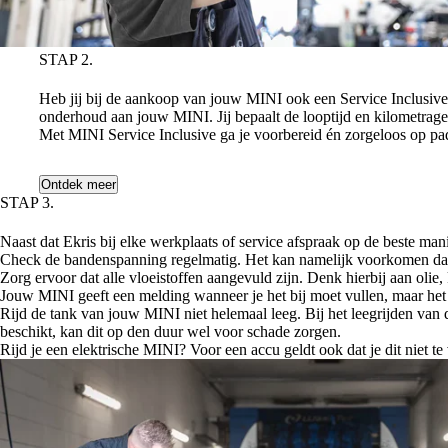
STAP 2.
ONDERHOUD VOORAF GEREGELD MET MINI S
Heb jij bij de aankoop van jouw MINI ook een Service Inclusive Co
onderhoud aan jouw MINI. Jij bepaalt de looptijd en kilometrage.
Met MINI Service Inclusive ga je voorbereid én zorgeloos op pa
Ontdek meer
STAP 3.
ZORG GOED VOOR JOUW MINI.
Naast dat Ekris bij elke werkplaats of service afspraak op de beste man
Check de bandenspanning regelmatig. Het kan namelijk voorkomen dat 
Zorg ervoor dat alle vloeistoffen aangevuld zijn. Denk hierbij aan olie, k
Jouw MINI geeft een melding wanneer je het bij moet vullen, maar het is
Rijd de tank van jouw MINI niet helemaal leeg. Bij het leegrijden v
beschikt, kan dit op den duur wel voor schade zorgen.
Rijd je een elektrische MINI? Voor een accu geldt ook dat je dit niet t