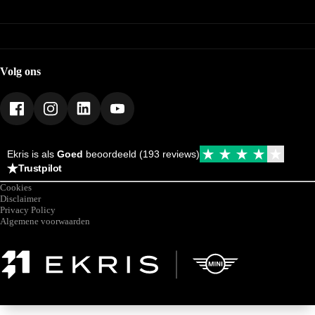
MINI
Occasions
Nieuwe voorraad
Acties
Ekris
Occasions
Leasen
Contact
Acties
Werkplaats
Vacatures
Leasen
Webshop
Werkplaats
Volg ons
Mijn Ekris
Duurzaamheid
Ekris is als
Goed
beoordeeld (193 reviews)
Trustpilot
Cookies
Disclaimer
Privacy Policy
Algemene voorwaarden