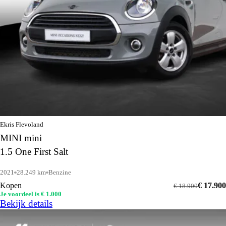
Ekris Flevoland
MINI mini
1.5 One First Salt
2021
28.249 km
Benzine
Kopen
€ 17.900
€ 18.900
Je voordeel is € 1.000
Bekijk details