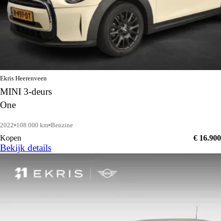
Ekris Heerenveen
MINI 3-deurs
One
2022
108.000 km
Benzine
Kopen
€ 16.900
Bekijk details