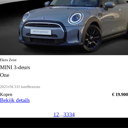
Ekris Zeist
MINI 3-deurs
One
2021
56.531 km
Benzine
Kopen
€ 19.900
Bekijk details
1
2
...
33
34
BMW
Nieuwe voorraad