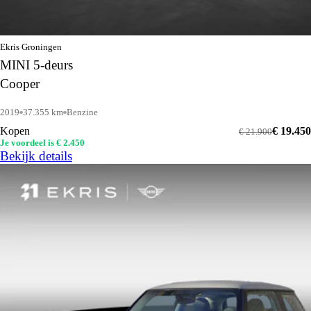
Ekris Groningen
MINI 5-deurs
Cooper
2019
37.355 km
Benzine
Kopen
€ 19.450
€ 21.900
Je voordeel is € 2.450
Bekijk details