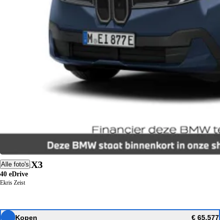
BMW iX3
Alle foto's
40 eDrive
Ekris Zeist
Kopen
€ 65.577