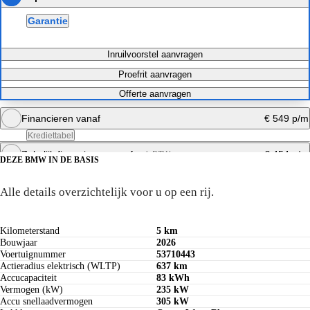
Garantie
Inruilvoorstel aanvragen
Proefrit aanvragen
Offerte aanvragen
Financieren vanaf
€ 549 p/m
Krediettabel
Zakelijk financieren vanaf
€ 454 p/m
excl. BTW
DEZE BMW IN DE BASIS
Maandbedrag berekenen
De technische specificaties
Alle details overzichtelijk voor u op een rij.
Maandbedrag berekenen
Kilometerstand
5 km
Bouwjaar
2026
Voertuignummer
53710443
Actieradius elektrisch (WLTP)
637 km
Accucapaciteit
83 kWh
Vermogen (kW)
235 kW
Accu snellaadvermogen
305 kW