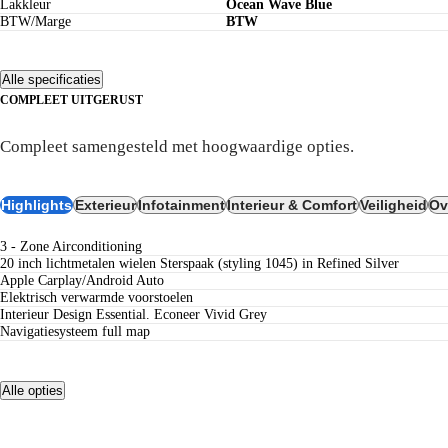
Lakkleur
Ocean Wave Blue
BTW/Marge
BTW
Alle specificaties
COMPLEET UITGERUST
Uitrusting
Compleet samengesteld met hoogwaardige opties.
Highlights
Exterieur
Infotainment
Interieur & Comfort
Veiligheid
Ov
3 - Zone Airconditioning
20 inch lichtmetalen wielen Sterspaak (styling 1045) in Refined Silver
Apple Carplay/Android Auto
Elektrisch verwarmde voorstoelen
Interieur Design Essential. Econeer Vivid Grey
navigatiesysteem full map
Alle opties
Meer zekerheid, meer rijplezier