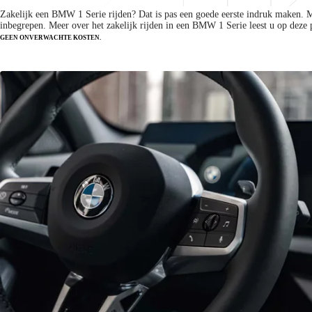
Zakelijk een BMW 1 Serie rijden? Dat is pas een goede eerste indruk maken. 
inbegrepen. Meer over het zakelijk rijden in een BMW 1 Serie leest u op deze 
GEEN ONVERWACHTE KOSTEN.
Lease de BMW 1 Serie zakelijk
Vanaf € 679 p/m.