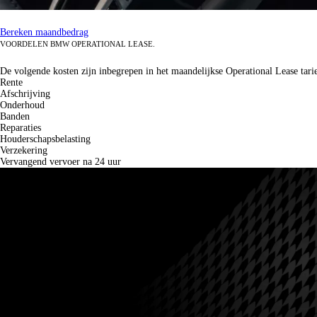
Bereken maandbedrag
VOORDELEN BMW OPERATIONAL LEASE.
Uw voordelen.
De volgende kosten zijn inbegrepen in het maandelijkse Operational Lease tarie
Rente
Afschrijving
Onderhoud
Banden
Reparaties
Houderschapsbelasting
Verzekering
Vervangend vervoer na 24 uur