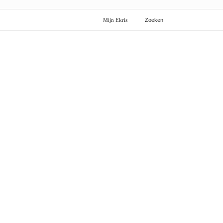
Mijn Ekris
Zoeken