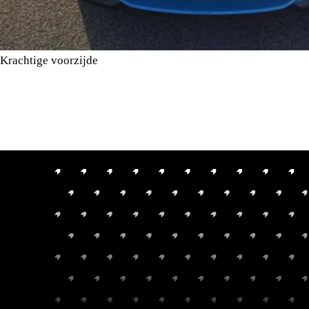
Krachtige voorzijde
Het aanzicht wordt gedomineerd door de specifieke M-
nierengrille met dubbele lamellen en de grote luchtinlaten die
essentieel zijn voor de koeling van de V8-krachtbron. De
vlakke koplampunits, optioneel met BMW Laserlight, geven de
voorzijde een vastberaden karakter en zorgen voor optimaal
zicht onder alle omstandigheden.