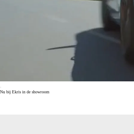
Nu bij Ekris in de showroom
Proefrit maken?