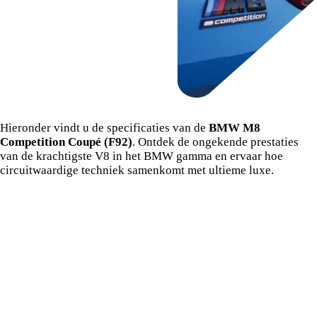
Specificaties BMW M8 Coupé.
Hieronder vindt u de specificaties van de
BMW M8
Competition Coupé (F92)
. Ontdek de ongekende prestaties
van de krachtigste V8 in het BMW gamma en ervaar hoe
circuitwaardige techniek samenkomt met ultieme luxe.
Kenmerk
M8 Coupe
Motor
4.4L V8 M TwinPower
Max. Vermogen
460 kW (625 pk)
0–100 km/u
3,2 s
L x B x H (mm)
4.867 x 1.907 x 1.362
Wielbasis
2.822 mm
Tankinhoud
68 L