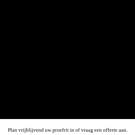
Interesse
in de BMW M8 Coupé?
Plan vrijblijvend uw proefrit in of vraag een offerte aan.