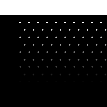
Brandstof
Benzine (E5/E10)
Bagageruimte
420 L
Gewicht (leeg)
1.875 kg