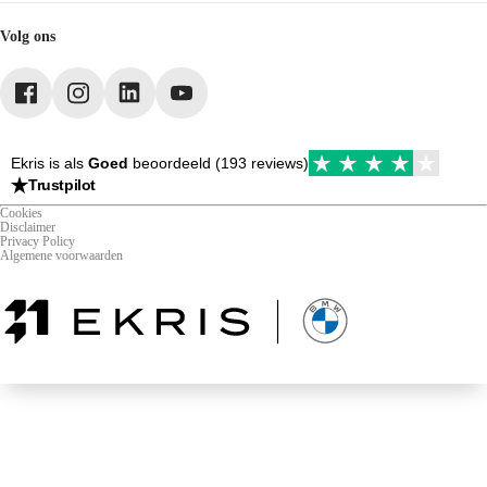
Leasen
Vacatures
Werkplaats
Webshop
Volg ons
Mijn Ekris
Duurzaamheid
Ekris is als
Goed
beoordeeld (193 reviews)
Trustpilot
Cookies
Disclaimer
Privacy Policy
Algemene voorwaarden