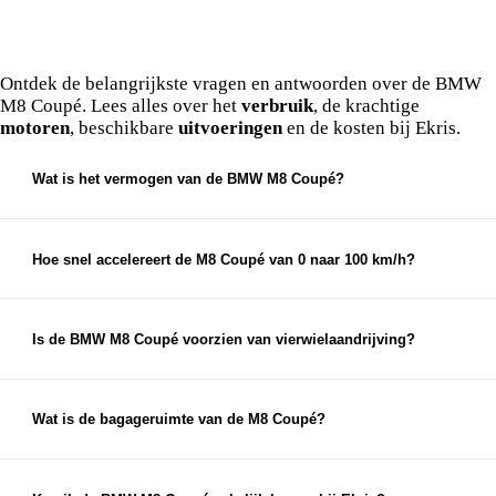
Veelgestelde vragen over de BMW M8
Coupé.
Ontdek de belangrijkste vragen en antwoorden over de BMW
M8 Coupé. Lees alles over het
verbruik
, de krachtige
motoren
, beschikbare
uitvoeringen
en de kosten bij Ekris.
Wat is het vermogen van de BMW M8 Coupé?
De BMW M8 Coupé is uitgerust met een 4,4-liter V8-
motor met M TwinPower Turbo technologie. In de
standaarduitvoering levert deze
600 pk (441 kW)
,
Hoe snel accelereert de M8 Coupé van 0 naar 100 km/h?
terwijl de Competition-variant maar liefst
625 pk (460
Dankzij de krachtige V8 en het M xDrive-systeem
kW)
levert.
sprint de BMW M8 Competition Coupé in slechts
3,2
seconden
naar de 100 km/h. De standaard M8 Coupé
Is de BMW M8 Coupé voorzien van vierwielaandrijving?
doet hier 3,3 seconden over.
Ja, de M8 Coupé is standaard uitgerust met het
M
xDrive
vierwielaandrijvingssysteem. Dit systeem is
volledig naar wens in te stellen, waarbij u zelfs kunt
Wat is de bagageruimte van de M8 Coupé?
kiezen voor een 2WD-modus voor pure
De BMW M8 Coupé biedt een kofferbakinhoud van
achterwielaandrijving.
420 liter
. Dit is verrassend ruim voor een high-
performance sportauto en biedt voldoende plek voor