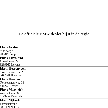
Bekijk al onze vestigingen.
De officiële BMW dealer bij u in de regio
Ekris Arnhem
Markweg
4
6883JM
Velp
Ekris Flevoland
Poseidonweg
5
8239DK
Lelystad
Ekris Heerenveen
Skrynmakker
19-32
8447GH
Heerenveen
Ekris Heerlen
Terhoevenderweg
98
6412ZJ
Heerlen
Ekris Maastricht
Australiëlaan
30
6199AA
Maastricht
Ekris Nijkerk
Patroonstraat
5
3861RN
Nijkerk