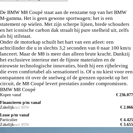
Grenzeloze kracht ontmoet pure elegantie
De BMW M8 Coupé staat aan de eenzame top van het BMW
M-gamma. Het is geen gewone sportwagen; het is een
statement op wielen. Met zijn scherpe lijnen, brede schouders
en het iconische carbon dak straalt hij pure snelheid uit, zelfs
als hij stilstaat.
Onder de motorkap schuilt het hart van een atleet: een
achtcilinder die u in slechts 3,2 seconden van 0 naar 100 km/u
lanceert. Maar de M8 is meer dan alleen brute kracht. Dankzij
het exclusieve interieur met de fijnste materialen en de
nieuwste technologische innovaties, biedt hij een rijbeleving
die even comfortabel als sensationeel is. Of u nu kiest voor een
ontspannen rit over de snelweg of de grenzen opzoekt op het
circuit, de M8 Coupé levert prestaties zonder compromissen.
BMW M8 Coupé
Kopen vanaf
€ 236.077
Financieren p/m vanaf
Zakelijk
€ 2.066
excl. BTW
Lease p/m vanaf
Particulier
€ 4.425
Zakelijk
€ 3.655
excl. BTW