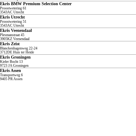
Ekris BMW Premium Selection Center
Proostwetering
61
3543AC
Utrecht
Ekris Utrecht
Proostwetering
51
3543AC
Utrecht
Ekris Veenendaal
Plesmanstraat
45
3905KZ
Veenendaal
Ekris Zeist
Blanckenhagenweg
22-24
3712DE
Huis ter Heide
Ekris Groningen
Kieler Bocht
13
9723 JA
Groningen
Ekris Assen
Transportweg
6
9405 PR
Assen