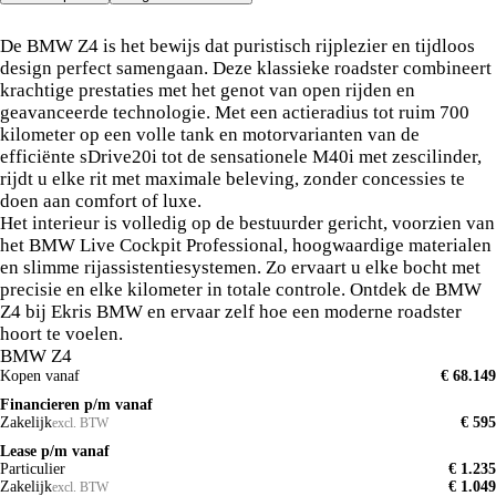
De BMW Z4.
De BMW Z4 is het bewijs dat puristisch rijplezier en tijdloos
design perfect samengaan. Deze klassieke roadster combineert
krachtige prestaties met het genot van open rijden en
geavanceerde technologie. Met een actieradius tot ruim 700
kilometer op een volle tank en motorvarianten van de
efficiënte sDrive20i tot de sensationele M40i met zescilinder,
rijdt u elke rit met maximale beleving, zonder concessies te
doen aan comfort of luxe.
Het interieur is volledig op de bestuurder gericht, voorzien van
het BMW Live Cockpit Professional, hoogwaardige materialen
en slimme rijassistentiesystemen. Zo ervaart u elke bocht met
precisie en elke kilometer in totale controle. Ontdek de BMW
Z4 bij Ekris BMW en ervaar zelf hoe een moderne roadster
hoort te voelen.
BMW Z4
Kopen vanaf
€ 68.149
Financieren p/m vanaf
Zakelijk
€ 595
excl. BTW
Lease p/m vanaf
Particulier
€ 1.235
Zakelijk
€ 1.049
excl. BTW