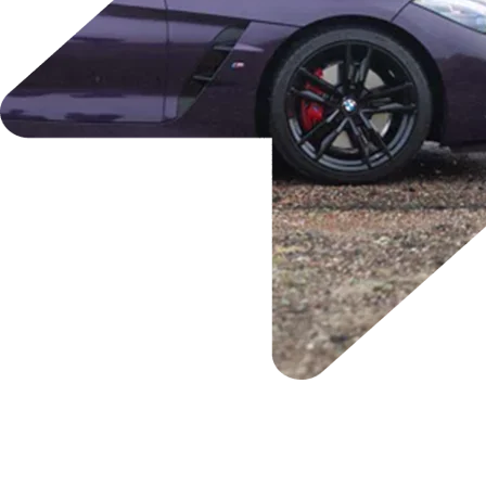
Specificaties BMW i4.
De BMW Z4 is de belichaming van de klassieke roadster: een
perfecte mix van sportiviteit, een iconisch design en
onvervalst rijplezier in de open lucht. Met zijn krachtige