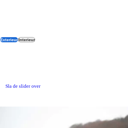
Bekijk de highlights van de BMW Z4.
Ontdek hoe iconisch design, puur comfort en dynamische
innovatie samenkomen. Elk detail draagt bij aan een open
rijervaring zonder compromis.
Exterieur
Interieur
Exterieur BMW Z4.
Het exterieur van de BMW Z4 laat direct zien waar BMW voor
staat: puristisch rijplezier gecombineerd met een
tijdloos,sportief design. Elk detail is ontworpen met oog voor
dynamiek, wendbaarheid en een krachtige uitstraling. Ontdek
Sla de slider over
hieronder de belangrijkste designelementen die de BMW Z4
zijn gespierde en onmiskenbare karakter geven.