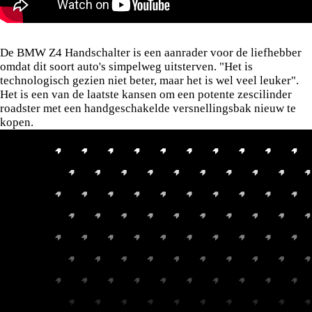
Trekgewicht (Ger.)
0 kg*
Actieradius (WLTP)
~580 - 640 km
Laden / Brandstof
Benzine (E5/E10)
Expert Review.
Bagageruimte
281 L
Trekgewicht (Ger.)
0 kg*
De BMW Z4 Handschalter is een aanrader voor de liefhebber
omdat dit soort auto's simpelweg uitsterven. "Het is
technologisch gezien niet beter, maar het is wel veel leuker".
Het is een van de laatste kansen om een potente zescilinder
roadster met een handgeschakelde versnellingsbak nieuw te
kopen.