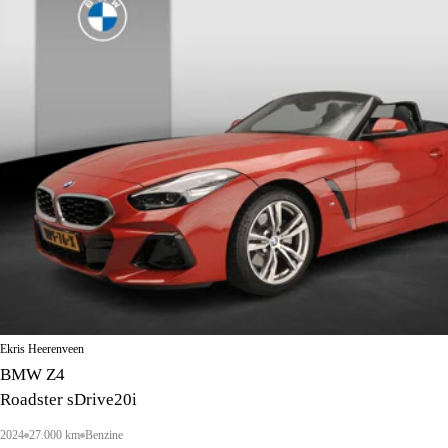
Ekris Heerenveen
BMW Z4
Roadster sDrive20i
2024
27.000 km
Benzine