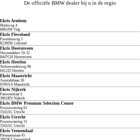
De officiële BMW dealer bij u in de regio
Ekris Arnhem
Markweg
4
6883JM
Velp
Ekris Flevoland
Poseidonweg
5
8239DK
Lelystad
Ekris Heerenveen
Skrynmakker
19-32
8447GH
Heerenveen
Ekris Heerlen
Terhoevenderweg
98
6412ZJ
Heerlen
Ekris Maastricht
Australiëlaan
30
6199AA
Maastricht
Ekris Nijkerk
Patroonstraat
5
3861RN
Nijkerk
Ekris BMW Premium Selection Center
Proostwetering
61
3543AC
Utrecht
Ekris Utrecht
Proostwetering
51
3543AC
Utrecht
Ekris Veenendaal
Plesmanstraat
45
3905KZ
Veenendaal