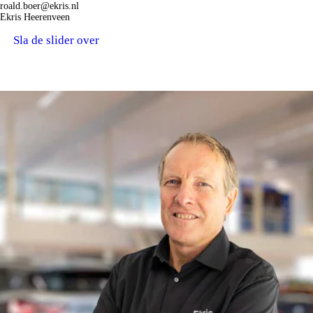
roald.boer@ekris.nl
Ekris Heerenveen
Sla de slider over
TOT UW DIENST.
MAGAZIJN.