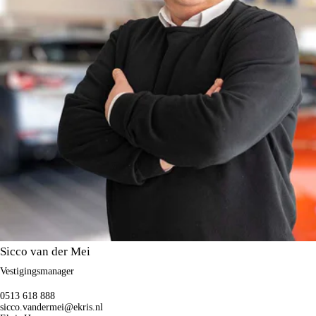
Sicco van der Mei
Vestigingsmanager
0513 618 888
sicco.vandermei@ekris.nl