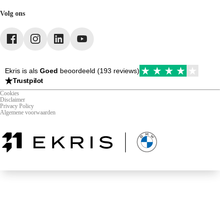
Leasen
Vacatures
Werkplaats
Webshop
Volg ons
Mijn Ekris
Duurzaamheid
Ekris is als
Goed
beoordeeld (193 reviews)
Trustpilot
Cookies
Disclaimer
Privacy Policy
Algemene voorwaarden