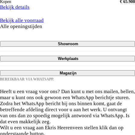
Kopen
€ 65.900
Bekijk details
Bekijk alle voorraad
Alle openingstijden
Showroom
Maandag
09:00 - 18:00
Werkplaats
Dinsdag
09:00 - 18:00
Maandag
08:00 - 17:00
Woensdag
09:00 - 18:00
Magazijn
Dinsdag
08:00 - 17:00
Donderdag
09:00 - 18:00
BEREIKBAAR VIA WHATSAPP.
Maandag
08:00 - 17:00
Woensdag
08:00 - 17:00
Vrijdag
09:00 - 18:00
Neem contact op met ons.
Dinsdag
08:00 - 17:00
Donderdag
08:00 - 17:00
Zaterdag
09:00 - 17:00
Heeft u een vraag voor ons? Dan kunt u met ons mailen, bellen,
Woensdag
08:00 - 17:00
maar u kunt ons ook gewoon een WhatsApp berichtje sturen.
Vrijdag
08:00 - 17:00
Zondag
Gesloten
Zodra het WhatsApp bericht bij ons binnen komt, gaat de
Donderdag
08:00 - 17:00
Zaterdag
Gesloten
betreffende afdeling direct voor u aan het werk. U ontvangt
Vrijdag
08:00 - 17:00
Zondag
Gesloten
van ons dan zo spoedig mogelijk antwoord via WhatsApp. Is
Zaterdag
Gesloten
dat even makkelijk zeg.
Wilt u een vraag aan Ekris Heerenveen stellen klik dan op
Zondag
Gesloten
onderstaande button.