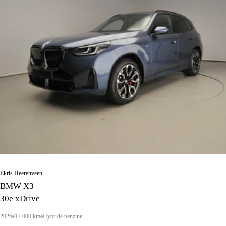
Ekris Heerenveen
BMW X3
30e xDrive
2026
17.000 km
Hybride benzine