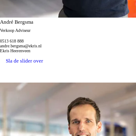
André Bergsma
Verkoop Adviseur
0513 618 888
andre.bergsma@ekris.nl
Ekris Heerenveen
Sla de slider over
WIJ STAAN VOOR U KLAAR.
SERVICE MEDEWERKERS.