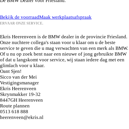
De BMW Dealer voor Friesland.
Bekijk de voorraad
Maak werkplaatsafspraak
ERVAAR ONZE SERVICE.
Welkom bij Ekris BMW Heerenveen.
Ekris Heerenveen is de BMW dealer in de provincie Friesland.
Onze nuchtere collega's staan voor u klaar om u de beste
service te geven die u mag verwachten van een merk als BMW.
Of u nu op zoek bent naar een nieuwe of jong gebruikte BMW
of dat u langskomt voor service, wij staan iedere dag met een
glimlach voor u klaar.
Oant Sjen!
Sicco van der Mei
Vestigingsmanager
Ekris Heerenveen
Skrynmakker
19-32
8447GH
Heerenveen
Route plannen
0513 618 888
heerenveen@ekris.nl