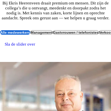
Bij Ekris Heerenveen draait premium om mensen. Dit zijn de
collega’s die u ontvangt, meedenkt en doorpakt zodra het
nodig is. Met kennis van zaken, korte lijnen en oprechte
aandacht. Spreek ons gerust aan — we helpen u graag verder.
Alle medewerkers
Management
Gastvrouwen / telefonistes
Verkoo
Sla de slider over
VERANTWOORDELIJK & DICHTBIJ.
MANAGEMENT.