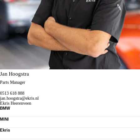
Jan Hoogstra
Parts Manager
0513 618 888
jan.hoogstra@ekris.nl
Ekris Heerenveen
BMW
Nieuwe voorraad
MINI
Occasions
Acties
Nieuwe voorraad
Leasen
Ekris
Occasions
Werkplaats
Acties
Contact