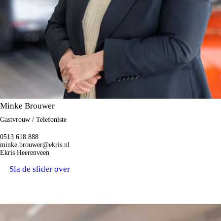
Minke Brouwer
Gastvrouw / Telefoniste
0513 618 888
minke.brouwer@ekris.nl
Ekris Heerenveen
Sla de slider over
ZOEKEN MET U MEE NAAR UW DROOM AUTO.
VERKOOPADVISEURS.