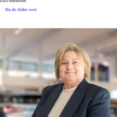
Ekris Heerenveen
Sla de slider over
VRIENDELIJK ONTHAAL.
GASTVROUWEN / TELEFONISTES.