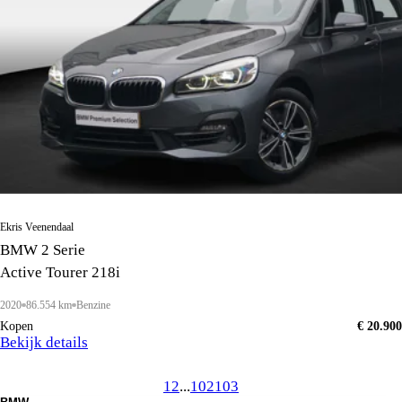
Ekris Veenendaal
BMW 2 Serie
Active Tourer 218i
2020
86.554 km
Benzine
Kopen
€ 20.900
Bekijk details
1
2
...
102
103