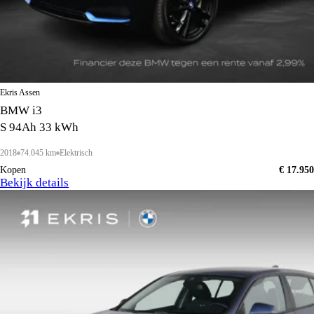
Ekris Assen
BMW i3
S 94Ah 33 kWh
2018
74.045 km
Elektrisch
Kopen
€ 17.950
Bekijk details