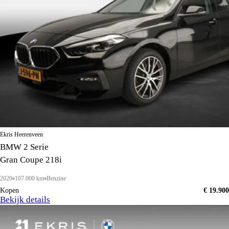
Ekris Heerenveen
BMW 2 Serie
Gran Coupe 218i
2020
107.000 km
Benzine
Kopen
€ 19.900
Bekijk details