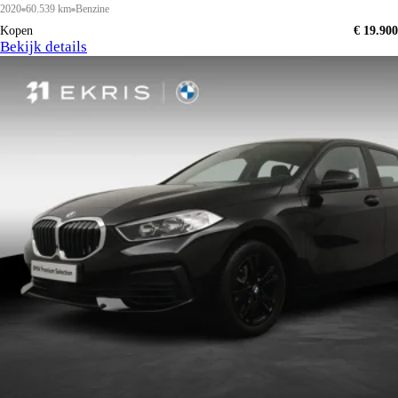
2020
60.539 km
Benzine
Kopen
€ 19.900
Bekijk details