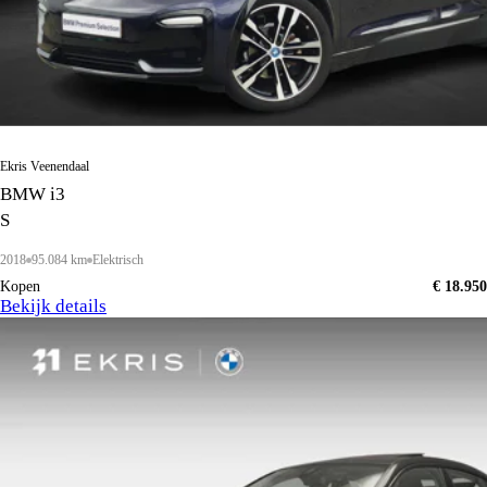
Ekris Veenendaal
BMW i3
S
2018
95.084 km
Elektrisch
Kopen
€ 18.950
Bekijk details