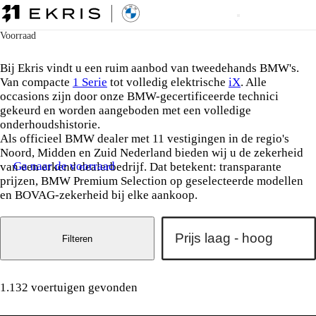
Voorraad
BMW Occasions bij Ekris
Bij Ekris vindt u een ruim aanbod van tweedehands BMW's.
Van compacte
1 Serie
tot volledig elektrische
iX
. Alle
occasions zijn door onze BMW-gecertificeerde technici
gekeurd en worden aangeboden met een volledige
onderhoudshistorie.
Als officieel BMW dealer met 11 vestigingen in de regio's
Noord, Midden en Zuid Nederland bieden wij u de zekerheid
Ga naar de voorraad
van een erkend dealerbedrijf. Dat betekent: transparante
prijzen, BMW Premium Selection op geselecteerde modellen
en BOVAG-zekerheid bij elke aankoop.
Filteren
1.132 voertuigen gevonden