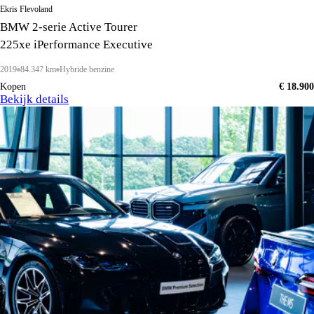
Ekris Flevoland
BMW 2-serie Active Tourer
225xe iPerformance Executive
2019
84.347 km
Hybride benzine
Kopen
€ 18.900
Bekijk details