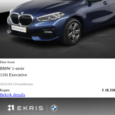
Ekris Assen
BMW 1-serie
116i Executive
2021
104.534 km
Benzine
Kopen
€ 18.350
Bekijk details