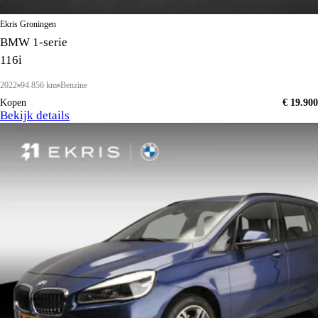
Ekris Groningen
BMW 1-serie
116i
2022
94.856 km
Benzine
Kopen
€ 19.900
Bekijk details